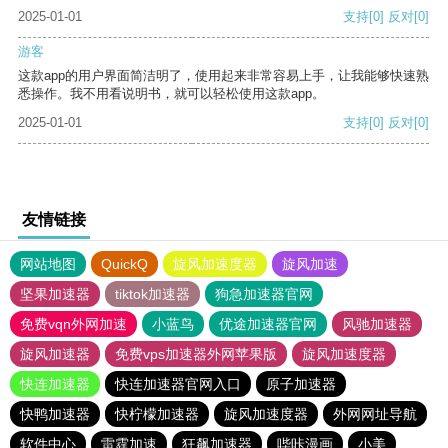
2025-01-01
支持
[0]
反对
[0]
游客
这款app的用户界面简洁明了，使用起来非常容易上手，让我能够快速熟
悉操作。我不用看说明书，就可以轻松使用这款app。
2025-01-01
支持
[0]
反对
[0]
友情链接
网站地图
QuickQ
旋风加速度器
旋风加速
坚果加速器
tiktok加速器
狗急加速器官网
免费vqn外网加速
小蓝鸟
优途加速器官网
风驰加速器
旋风加速器
免费vps加速器外网苹果版
旋风加速度器
快连加速器
快连加速器官网入口
原子加速器
快鸭加速器
快柠檬加速器
旋风加速度器
外网网址导航
软件中心
雷霆加速
狂飙加速器
哔咔漫画
小美