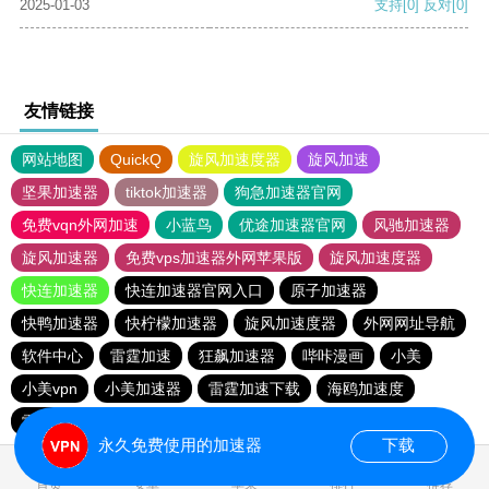
2025-01-03
支持
[0]
反对
[0]
友情链接
网站地图
QuickQ
旋风加速度器
旋风加速
坚果加速器
tiktok加速器
狗急加速器官网
免费vqn外网加速
小蓝鸟
优途加速器官网
风驰加速器
旋风加速器
免费vps加速器外网苹果版
旋风加速度器
快连加速器
快连加速器官网入口
原子加速器
快鸭加速器
快柠檬加速器
旋风加速度器
外网网址导航
软件中心
雷霆加速
狂飙加速器
哔咔漫画
小美
小美vpn
小美加速器
雷霆加速下载
海鸥加速度
雷霆加速版ins
雷霆加速
海鸥加速器下载
永久免费使用的加速器
下载
0.085128s
首页
安卓
苹果
排行
推荐