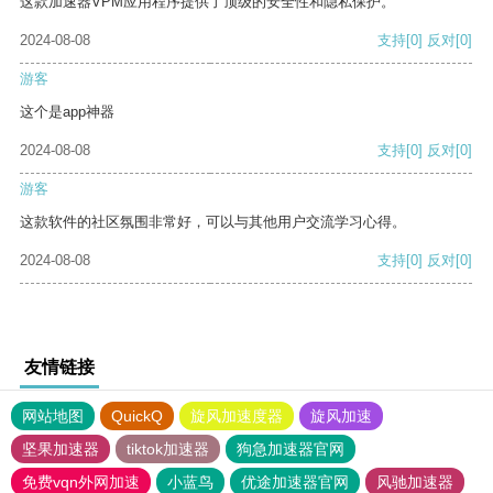
这款加速器VPM应用程序提供了顶级的安全性和隐私保护。
2024-08-08
支持
[0]
反对
[0]
游客
这个是app神器
2024-08-08
支持
[0]
反对
[0]
游客
这款软件的社区氛围非常好，可以与其他用户交流学习心得。
2024-08-08
支持
[0]
反对
[0]
友情链接
网站地图
QuickQ
旋风加速度器
旋风加速
坚果加速器
tiktok加速器
狗急加速器官网
免费vqn外网加速
小蓝鸟
优途加速器官网
风驰加速器