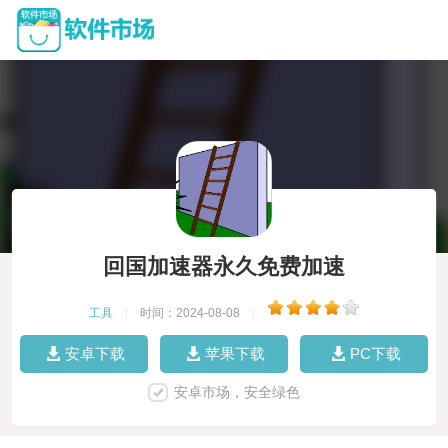
回国加速器永久免费加速
工具
|
时间：2024-08-08
|
安卓下载
苹果下载
PC下载
安卓市场，安全绿色