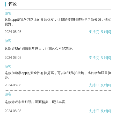
评论
游客
这款app是我学习路上的良师益友，让我能够随时随地学习新知识，拓宽
视野。
2024-08-08
支持
[0]
反对
[0]
游客
这款游戏的剧情非常感人，让我久久不能忘怀。
2024-08-08
支持
[0]
反对
[0]
游客
这款加速器app的安全性有待提高，可以加强防护措施，比如增加双重验
证。
2024-08-08
支持
[0]
反对
[0]
游客
这款游戏非常好玩，画面精美，玩法丰富。
2024-08-08
支持
[0]
反对
[0]