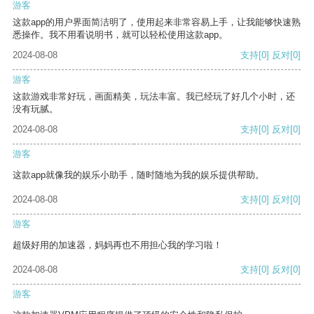
游客
这款app的用户界面简洁明了，使用起来非常容易上手，让我能够快速熟
悉操作。我不用看说明书，就可以轻松使用这款app。
2024-08-08
支持
[0]
反对
[0]
游客
这款游戏非常好玩，画面精美，玩法丰富。我已经玩了好几个小时，还
没有玩腻。
2024-08-08
支持
[0]
反对
[0]
游客
这款app就像我的娱乐小助手，随时随地为我的娱乐提供帮助。
2024-08-08
支持
[0]
反对
[0]
游客
超级好用的加速器，妈妈再也不用担心我的学习啦！
2024-08-08
支持
[0]
反对
[0]
游客