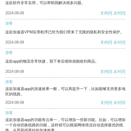
这款软件非常实用，可以帮助我解决很多问题。
2024-08-08
支持
[0]
反对
[0]
游客
这款加速器VPM应用程序已经为我们带来了无限的隐私和安全性保护。
2024-08-08
支持
[0]
反对
[0]
游客
这款app的物流非常快捷，我下单后很快就能收到商品。
2024-08-08
支持
[0]
反对
[0]
游客
这款加速器app的加速效果一般，可以再提升一下，比如能够支持更多地
区的线路。
2024-08-08
支持
[0]
反对
[0]
游客
这款加速器app的功能有点单一，可以增加一些新功能。比如，可以增加
一个自动切换线路的功能，这样就可以根据网络情况自动选择最优的线
路，从而获得更好的加速效果。