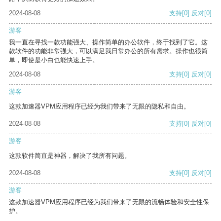
2024-08-08
支持
[0]
反对
[0]
游客
我一直在寻找一款功能强大、操作简单的办公软件，终于找到了它。这
款软件的功能非常强大，可以满足我日常办公的所有需求。操作也很简
单，即使是小白也能快速上手。
2024-08-08
支持
[0]
反对
[0]
游客
这款加速器VPM应用程序已经为我们带来了无限的隐私和自由。
2024-08-08
支持
[0]
反对
[0]
游客
这款软件简直是神器，解决了我所有问题。
2024-08-08
支持
[0]
反对
[0]
游客
这款加速器VPM应用程序已经为我们带来了无限的流畅体验和安全性保
护。