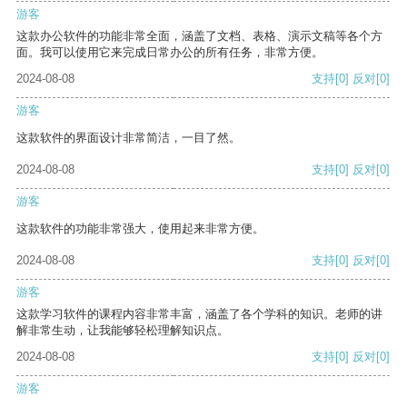
游客
这款办公软件的功能非常全面，涵盖了文档、表格、演示文稿等各个方
面。我可以使用它来完成日常办公的所有任务，非常方便。
2024-08-08
支持
[0]
反对
[0]
游客
这款软件的界面设计非常简洁，一目了然。
2024-08-08
支持
[0]
反对
[0]
游客
这款软件的功能非常强大，使用起来非常方便。
2024-08-08
支持
[0]
反对
[0]
游客
这款学习软件的课程内容非常丰富，涵盖了各个学科的知识。老师的讲
解非常生动，让我能够轻松理解知识点。
2024-08-08
支持
[0]
反对
[0]
游客